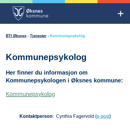
Skip
to
Mob
content
Trygg oppvekst Øksnes
BTI Øksnes
-
Tjenester
-
Kommunepsykolog
Kommunepsykolog
Her finner du informasjon om
Kommunepsykologen i Øksnes kommune:
Kommunepsykolog
Kontaktperson
: Cynthia Fagervold (
e-post
)