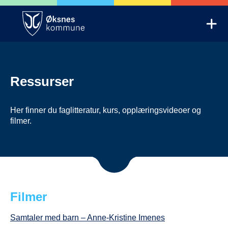
Skip
to
Mob
content
Trygg oppvekst Øksnes
Ressurser
Her finner du faglitteratur, kurs, opplæringsvideoer og
filmer.
Filmer
Samtaler med barn – Anne-Kristine Imenes