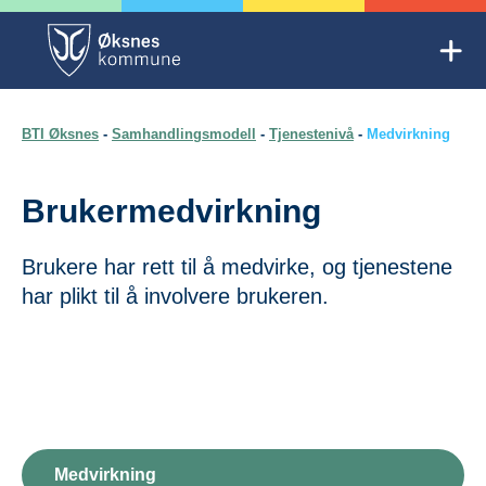
Skip
to
Mob
content
Trygg oppvekst Øksnes
BTI Øksnes
-
Samhandlingsmodell
-
Tjenestenivå
-
Medvirkning
Brukermedvirkning
Brukere har rett til å medvirke, og tjenestene
har plikt til å involvere brukeren.
Medvirkning