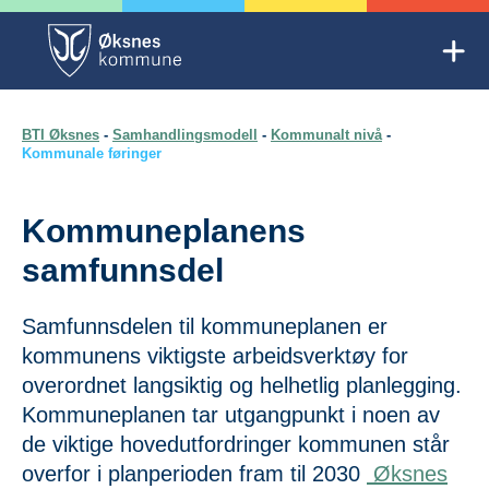
Skip
to
Mob
content
Trygg oppvekst Øksnes
BTI Øksnes
-
Samhandlingsmodell
-
Kommunalt nivå
-
Kommunale føringer
Kommuneplanens
samfunnsdel
Samfunnsdelen til kommuneplanen er
kommunens viktigste arbeidsverktøy for
overordnet langsiktig og helhetlig planlegging.
Kommuneplanen tar utgangpunkt i noen av
de viktige hovedutfordringer kommunen står
overfor i planperioden fram til 2030
Øksnes