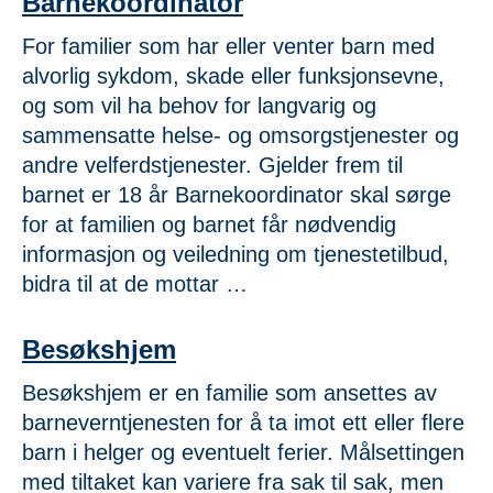
Barnekoordinator
Svangerskap
For familier som har eller venter barn med
Baby (0-1 år)
alvorlig sykdom, skade eller funksjonsevne,
Småbarn (2-6 år)
og som vil ha behov for langvarig og
Store barn (6- 12 år)
sammensatte helse- og omsorgstjenester og
Ungdom (13-18 år)
andre velferdstjenester. Gjelder frem til
Voksen (18+ år)
barnet er 18 år Barnekoordinator skal sørge
Forebyggende nivå
for at familien og barnet får nødvendig
informasjon og veiledning om tjenestetilbud,
Universelle nivå
bidra til at de mottar …
Selektive nivå
Indikative nivå
Besøkshjem
Besøkshjem er en familie som ansettes av
barneverntjenesten for å ta imot ett eller flere
barn i helger og eventuelt ferier. Målsettingen
med tiltaket kan variere fra sak til sak, men