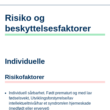
Verktøy
Risiko og
Henvendelse til Skolelosen
beskyttelsesfaktorer
Handlingshjulet spesialpedagogiske tiltak for skolene i
Øksnes kommune
En veileder om forebygging om forebygging, tidlig innsats
og tverrfaglig samarbeid for skolenærvær
Oppdragsskjema – lavterskeltilbud barnehage
Handlingsplan for godt skolemiljø 2025-2027 Myre skole
Individuelle
Sjekkliste for oppfølging av alvorlig skolefravær i Øksnes
skolen
Risikofaktorer
Visma Flyt Samspill
Veiledning til samtykkeskjema
Individuell sårbarhet. Født prematurt og med lav
Hjelpeinstanser
fødselsvekt, Utviklingsforstyrrelse/lav
Avslutningsnotat
intellektueltnivå/har et syndrom/en hjerneskade
(medfødt eller ervervet)
Evalueringsskjema