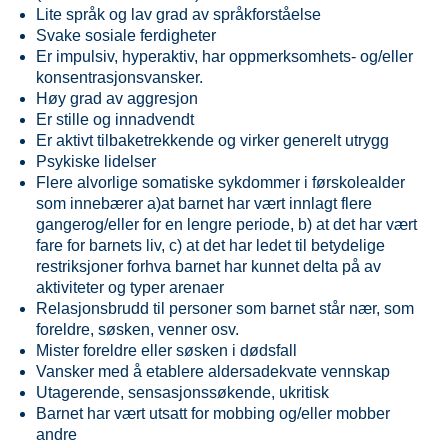
Lite språk og lav grad av språkforståelse
Risiko og beskyttelsesfaktorer
Svake sosiale ferdigheter
Er impulsiv, hyperaktiv, har oppmerksomhets- og/eller
Bekymringsskala vedrørende foresatte
konsentrasjonsvansker.
Bekymringsskala vedrørende barn/unge
Høy grad av aggresjon
Er stille og innadvendt
Signaler på mistrivsel – barn og unge
Er aktivt tilbaketrekkende og virker generelt utrygg
Refleksjoner rundt bekymring
Psykiske lidelser
Flere alvorlige somatiske sykdommer i førskolealder
Systemsak
som innebærer a)at barnet har vært innlagt flere
Møtestruktur
gangerog/eller for en lengre periode, b) at det har vært
Undringssamtale med foresatte
fare for barnets liv, c) at det har ledet til betydelige
restriksjoner forhva barnet har kunnet delta på av
Undringssamtale med barn
aktiviteter og typer arenaer
Hvordan lage en konkret bekymring
Relasjonsbrudd til personer som barnet står nær, som
foreldre, søsken, venner osv.
Undringsnotat
Mister foreldre eller søsken i dødsfall
Veiledning til gode møter i Øksnes
Vansker med å etablere aldersadekvate vennskap
Utagerende, sensasjonssøkende, ukritisk
Barnet har vært utsatt for mobbing og/eller mobber
andre