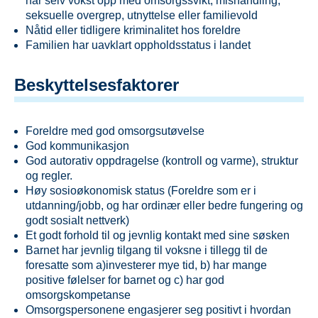
har selv vokst opp med omsorgssvikt, mishandling,
seksuelle overgrep, utnyttelse eller familievold
Nåtid eller tidligere kriminalitet hos foreldre
Familien har uavklart oppholdsstatus i landet
Beskyttelsesfaktorer
Foreldre med god omsorgsutøvelse
God kommunikasjon
God autorativ oppdragelse (kontroll og varme), struktur
og regler.
Høy sosioøkonomisk status (Foreldre som er i
utdanning/jobb, og har ordinær eller bedre fungering og
godt sosialt nettverk)
Et godt forhold til og jevnlig kontakt med sine søsken
Barnet har jevnlig tilgang til voksne i tillegg til de
foresatte som a)investerer mye tid, b) har mange
positive følelser for barnet og c) har god
omsorgskompetanse
Omsorgspersonene engasjerer seg positivt i hvordan