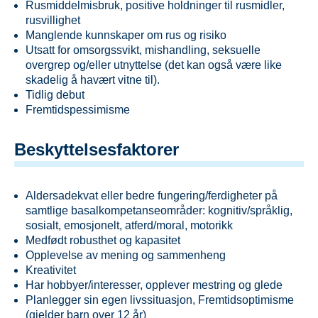
Rusmiddelmisbruk, positive holdninger til rusmidler,
rusvillighet
Manglende kunnskaper om rus og risiko
Utsatt for omsorgssvikt, mishandling, seksuelle
overgrep og/eller utnyttelse (det kan også være like
skadelig å havært vitne til).
Tidlig debut
Fremtidspessimisme
Beskyttelsesfaktorer
Aldersadekvat eller bedre fungering/ferdigheter på
samtlige basalkompetanseområder: kognitiv/språklig,
sosialt, emosjonelt, atferd/moral, motorikk
Medfødt robusthet og kapasitet
Opplevelse av mening og sammenheng
Kreativitet
Har hobbyer/interesser, opplever mestring og glede
Planlegger sin egen livssituasjon, Fremtidsoptimisme
(gjelder barn over 12 år)